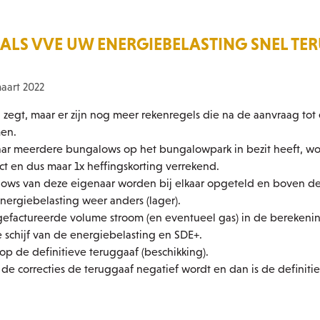
 ALS VVE UW ENERGIEBELASTING SNEL TE
aart 2022
 u zegt, maar er zijn nog meer rekenregels die na de aanvraag tot
men.
aar meerdere bungalows op het bungalowpark in bezit heeft, wo
 en dus maar 1x heffingskorting verrekend.
lows van deze eigenaar worden bij elkaar opgeteld en boven d
nergiebelasting weer anders (lager).
 gefactureerde volume stroom (en eventueel gas) in de berekeni
 schijf van de energiebelasting en SDE+.
 op de definitieve teruggaaf (beschikking).
de correcties de teruggaaf negatief wordt en dan is de definiti