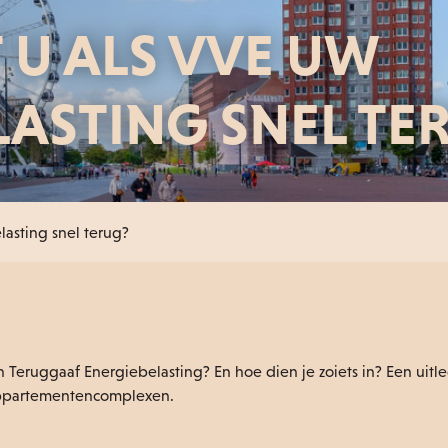
 U ALS VVE UW
LASTING SNEL TE
lasting snel terug?
n Teruggaaf Energiebelasting? En hoe dien je zoiets in? Een uitl
appartementencomplexen.