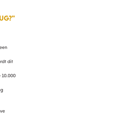
RUG?"
 een
rdt dit
e 10.000
ng
eve