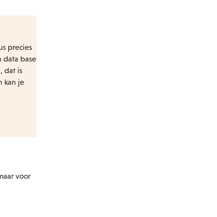
us precies
n data base
 dat is
 kan je
maar voor